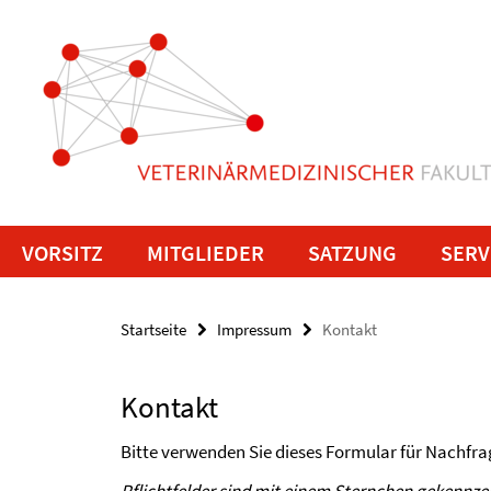
Springe
Service-
direkt
zu
Navigation
Inhalt
VORSITZ
MITGLIEDER
SATZUNG
SERV
Startseite
Impressum
Kontakt
Kontakt
Bitte verwenden Sie dieses Formular für Nachfra