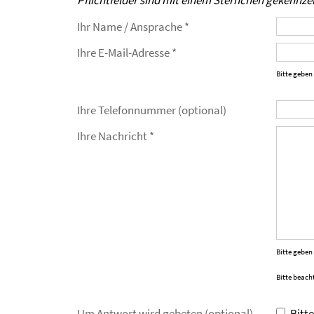
Pflichtfelder sind mit einem Sternchen gekennze
Ihr Name / Ansprache *
Ihre E-Mail-Adresse *
Bitte geben
Ihre Telefonnummer (optional)
Ihre Nachricht *
Bitte geben
Bitte beach
Um Antwort wird gebeten (optional)
Bitt